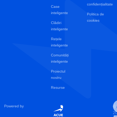
confidențialitate
Case
inteligente
Politica de
cookies
Clădiri
inteligente
Rețele
inteligente
Comunități
inteligente
Proiectul
nostru
Resurse
Powered by
©
2