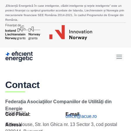
„Eficiență Energetică în case inteligente, clădiri inteligente și rețele inteligente” este un
proiect finanțat cu sprijinul granturilor acordate de Islanda, Liechtenstein și Norvegia prin
mecanismele financiare SEE România 2014-2021, în cadrul Programului de Energie din
România.
Finanțat de
Contact
Federaţia Asociaţiilor Companiilor de Utilităţi din
Energie
30359570
Cod Fiscal:
E-mail
office@acue.ro
Ghica House, Str. Ion Ghica nr. 13 Sector 3, cod postal
Adresa